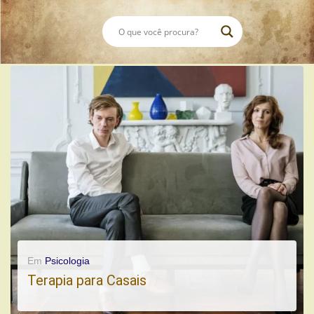
Em
Psicologia
Terapia para Casais
A terapia voltada a casais utiliza dos mesmos canais de escuta das terapias individuais.Tendo a garantia de sigilo e de...
Casal
Escuta
Problemas Relacionais
Terapia
Terapia Casais