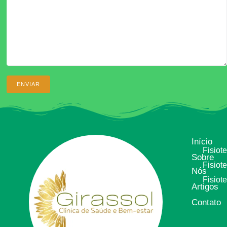
Início
Fisiot
Sobre
Fisiot
Nós
Fisiot
Artigos
Contato